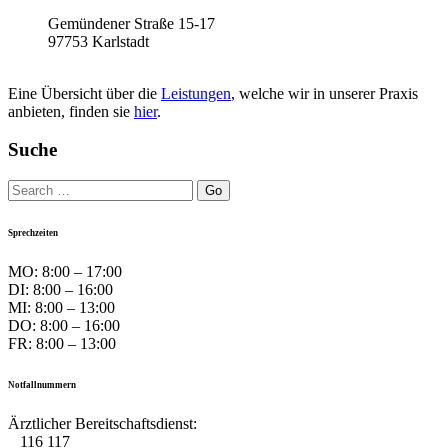
Gemündener Straße 15-17
97753 Karlstadt
Eine Übersicht über die
Leistungen
, welche wir in unserer Praxis
anbieten, finden sie
hier
.
Suche
Search
Go
for:
Search
Sprechzeiten
MO: 8:00 – 17:00
DI: 8:00 – 16:00
MI: 8:00 – 13:00
DO: 8:00 – 16:00
FR: 8:00 – 13:00
Notfallnummern
Ärztlicher Bereitschaftsdienst:
116 117